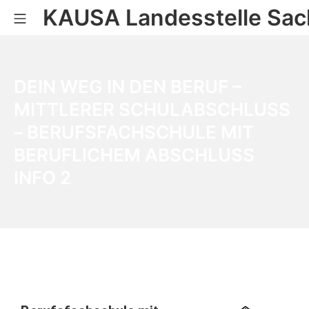
KAUSA Landesstelle Sac
DEIN WEG IN DEN BERUF –
MITTLERER SCHULABSCHLUSS
– BERUFSFACHSCHULE MIT
BERUFLICHEM ABSCHLUSS
INFO 2